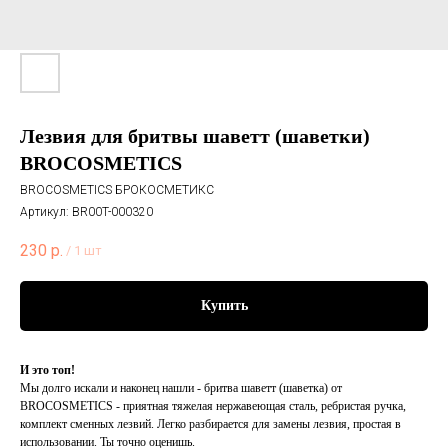
Лезвия для бритвы шаветт (шаветки)
BROCOSMETICS
BROCOSMETICS БРОКОСМЕТИКС
Артикул:
BR00T-000320
230
р.
/
1 шт
Купить
И это топ!
Мы долго искали и наконец нашли - бритва шаветт (шаветка) от
BROCOSMETICS - приятная тяжелая нержавеющая сталь, ребристая ручка,
комплект сменных лезвий. Легко разбирается для замены лезвия, простая в
использовании. Ты точно оценишь.